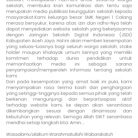
sekolah, membuka kran komunikasi dan tentu saja
merupakan media publikasi keunggulan sekolah kepada
masyarakat.Kami keluarga besar SMK Negeri 1 Calang
merasa bersyukur, karena atas izin dan ridho-Nya telah
dapat menyediakan website sekolah yang bekerjasama
dengan Jaringan Sekolah Digital Indonesia (JSDI)
Kabupaten Aceh Jaya. Hal ini akan memberi kesempatan
yang seluas-luasnya bagi seluruh warga sekolah, stake
holder maupun khalayak umum lainnya yang memiliki
komitmen terhadap dunia pendidikan untuk
memanfaatkan media ini sebagai sarana
penyampaian/memperoleh informasi tentang sekolah
kami.
Dan pada kesempatan yang amat baik ini pula, kami
menyampaikan rasa terima kasih dan penghargaan
yang setinggi-tingginya kepada semua pihak yang telah
berkenan mengunjungi dan berpartsisipasi aktif
terhadap website kami, ke depan akan senantiasa
dikembangkan sesuai dengan dinamisasi dan
kebutuhan yang relevan. Semoga Allah SWT senantiasa
meridhoi setiap langkah kita. Amin…
.
Wassalamu’alaikum Warahmatullahi Wabarakatuh