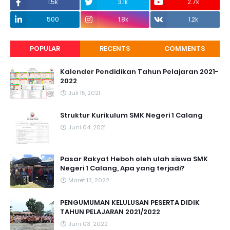
1.5k
3.1k
2.7k
500
1.8k
1.2k
POPULAR
RECENTS
COMMENTS
Kalender Pendidikan Tahun Pelajaran 2021-
2022
Juli 15, 2021
Struktur Kurikulum SMK Negeri 1 Calang
Juni 04, 2021
Pasar Rakyat Heboh oleh ulah siswa SMK
Negeri 1 Calang, Apa yang terjadi?
Maret 13, 2022
PENGUMUMAN KELULUSAN PESERTA DIDIK
TAHUN PELAJARAN 2021/2022
Juni 03, 2022