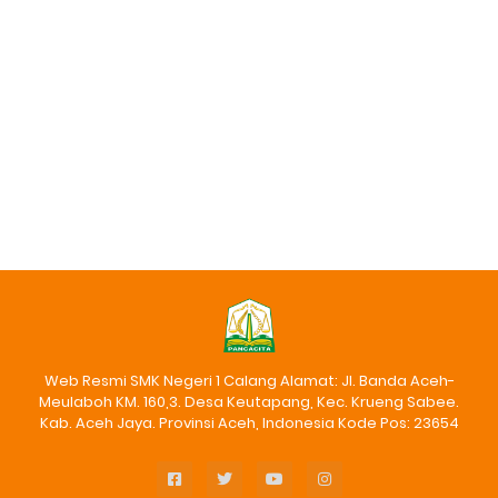
Web Resmi SMK Negeri 1 Calang Alamat: Jl. Banda Aceh-
Meulaboh KM. 160,3. Desa Keutapang, Kec. Krueng Sabee.
Kab. Aceh Jaya. Provinsi Aceh, Indonesia Kode Pos: 23654