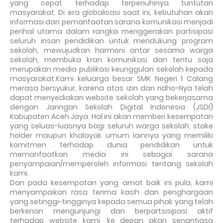
yang cepat terhadap terpenuhinya tuntutan
masyarakat. Di era globalisasi saat ini, kebutuhan akan
informasi dan pemanfaatan sarana komunikasi menjadi
perihal utama dalam rangka menggerakan partisipasi
seluruh insan pendidikan untuk mendukung program
sekolah, mewujudkan harmoni antar sesama warga
sekolah, membuka kran komunikasi dan tentu saja
merupakan media publikasi keunggulan sekolah kepada
masyarakat.Kami keluarga besar SMK Negeri 1 Calang
merasa bersyukur, karena atas izin dan ridho-Nya telah
dapat menyediakan website sekolah yang bekerjasama
dengan Jaringan Sekolah Digital Indonesia (JSDI)
Kabupaten Aceh Jaya. Hal ini akan memberi kesempatan
yang seluas-luasnya bagi seluruh warga sekolah, stake
holder maupun khalayak umum lainnya yang memiliki
komitmen terhadap dunia pendidikan untuk
memanfaatkan media ini sebagai sarana
penyampaian/memperoleh informasi tentang sekolah
kami.
Dan pada kesempatan yang amat baik ini pula, kami
menyampaikan rasa terima kasih dan penghargaan
yang setinggi-tingginya kepada semua pihak yang telah
berkenan mengunjungi dan berpartsisipasi aktif
terhadap website kami, ke depan akan senantiasa