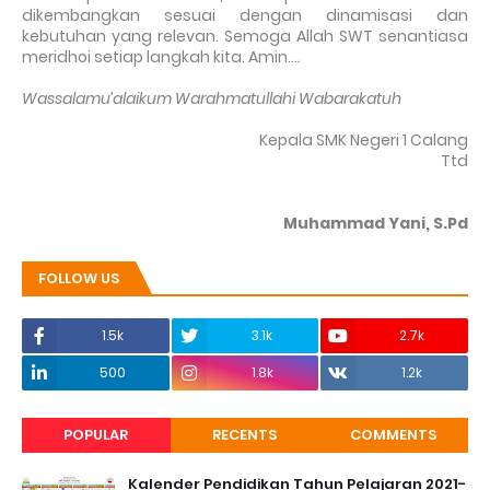
dikembangkan sesuai dengan dinamisasi dan
kebutuhan yang relevan. Semoga Allah SWT senantiasa
meridhoi setiap langkah kita. Amin…
.
Wassalamu’alaikum Warahmatullahi Wabarakatuh
Kepala SMK Negeri 1 Calang
Ttd
Muhammad Yani, S.Pd
FOLLOW US
1.5k
3.1k
2.7k
500
1.8k
1.2k
POPULAR
RECENTS
COMMENTS
Kalender Pendidikan Tahun Pelajaran 2021-