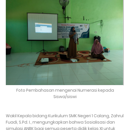
Foto Pembahasan mengenai Numerasi kepada
Siswa/siswi
Wakil Kepala bidang Kurikulum SMK Negeri 1 Calang, Zahrul
Fuadi, S.Pd. I., mengungkapkan bahwa Sosialisasi dan
simulasi ANBK bagi semua peserta didik kelas XI untuk