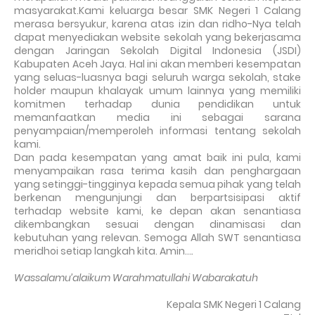
masyarakat.Kami keluarga besar SMK Negeri 1 Calang
merasa bersyukur, karena atas izin dan ridho-Nya telah
dapat menyediakan website sekolah yang bekerjasama
dengan Jaringan Sekolah Digital Indonesia (JSDI)
Kabupaten Aceh Jaya. Hal ini akan memberi kesempatan
yang seluas-luasnya bagi seluruh warga sekolah, stake
holder maupun khalayak umum lainnya yang memiliki
komitmen terhadap dunia pendidikan untuk
memanfaatkan media ini sebagai sarana
penyampaian/memperoleh informasi tentang sekolah
kami.
Dan pada kesempatan yang amat baik ini pula, kami
menyampaikan rasa terima kasih dan penghargaan
yang setinggi-tingginya kepada semua pihak yang telah
berkenan mengunjungi dan berpartsisipasi aktif
terhadap website kami, ke depan akan senantiasa
dikembangkan sesuai dengan dinamisasi dan
kebutuhan yang relevan. Semoga Allah SWT senantiasa
meridhoi setiap langkah kita. Amin…
.
Wassalamu’alaikum Warahmatullahi Wabarakatuh
Kepala SMK Negeri 1 Calang