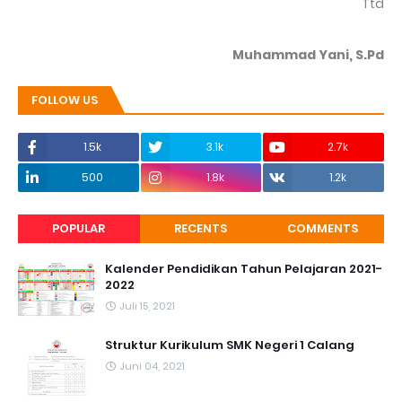
Ttd
Muhammad Yani, S.Pd
FOLLOW US
1.5k
3.1k
2.7k
500
1.8k
1.2k
POPULAR
RECENTS
COMMENTS
Kalender Pendidikan Tahun Pelajaran 2021-
2022
Juli 15, 2021
Struktur Kurikulum SMK Negeri 1 Calang
Juni 04, 2021