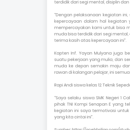
terdidik dari segi mental, disiplin da
“Dengan pelaksanaan kegiatan ini
kepercayaan dalam hal kegiatan y
mempercayakan kami untuk bisa 
muda bisa terdidik dari segi mental, 
terima kasih atas kepercayaan ini”.
Kapten Inf. Yayan Mulyana juga ber
suatu pekerjaan yang mulia, dan 
muda ke depan semakin maju dan 
rawan di kalangan pelajar, ini semua
Rapi Andi siswa kelas 12 Teknik Sepe
“Saya selaku siswa SMK Negeri 1 C
pihak TNI Kompi Senapan E yang t
kegiatan ini saya termotivasi untu
yang kita cintai ini”.
Sumber: https://acehbrilian.com/st