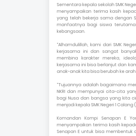
Sementara kepala sekolah SMK Neg
menyampaikan terima kasih kepad
yang telah bekerja sama dengan SM
manfaatnya bagi siswa terutama
kebangsaan.
“Alhamdulillah, kami dari SMK Neg
kerjasama ini dan sangat bany
membina karakter mereka, ide
kerjasama ini bisa berlanjut dan 
anak-anak kita bisa berubah ke arah
“Tujuannya adalah bagaimana men
NKRI dan mempunyai cita-cita yan
bagi Nusa dan bangsa yang kita ci
menjadi kepala SMK Negeri 1 Calang (
Komandan Kompi Senapan E Yonif
menyampaikan terima kasih kepad
Senapan E untuk bisa membentuk 