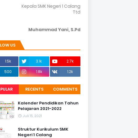
Kepala SMK Negeri 1 Calang
Ttd
Muhammad Yani, S.Pd
LLOW US
1.5k
3.1k
2.7k
500
1.8k
1.2k
PULAR
RECENTS
COMMENTS
Kalender Pendidikan Tahun
Pelajaran 2021-2022
Juli 15, 2021
Struktur Kurikulum SMK
Negeri 1 Calang