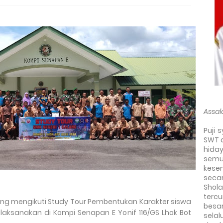
Assal
Puji 
SWT a
hida
semu
kese
seca
Shol
terc
ang mengikuti Study Tour Pembentukan Karakter siswa
besa
ksanakan di Kompi Senapan E Yonif 116/GS Lhok Bot
selal