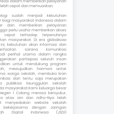
kreasi dalam memberikan pelayanan
 lebih cepat dan memuaskan.
ologi sudah menjadi kebutuhan
r bagi masyarakat Indonesia dalam
jar dan memberikan pelayanan
ngga perlu usaha memberikan akses
 cepat terhadap terpenuhinya
tan masyarakat. Di era globalisasi
 ini, kebutuhan akan informasi dan
anfaatan sarana komunikasi
adi perihal utama dalam rangka
gerakan partisipasi seluruh insan
idikan untuk mendukung program
lah, mewujudkan harmoni antar
ma warga sekolah, membuka kran
nikasi dan tentu saja merupakan
a publikasi keunggulan sekolah
da masyarakat.Kami keluarga besar
Negeri 1 Calang merasa bersyukur,
na atas izin dan ridho-Nya telah
t menyediakan website sekolah
 bekerjasama dengan Jaringan
lah Digital Indonesia (JSDI)