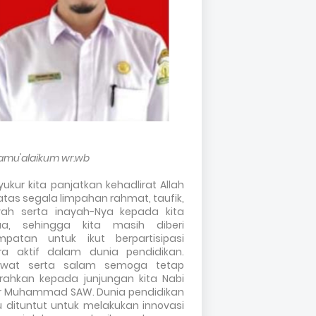
amu'alaikum wr.wb
syukur kita panjatkan kehadlirat Allah
tas segala limpahan rahmat, taufik,
yah serta inayah-Nya kepada kita
a, sehingga kita masih diberi
mpatan untuk ikut berpartisipasi
ra aktif dalam dunia pendidikan.
awat serta salam semoga tetap
urahkan kepada junjungan kita Nabi
r Muhammad SAW. Dunia pendidikan
u dituntut untuk melakukan innovasi