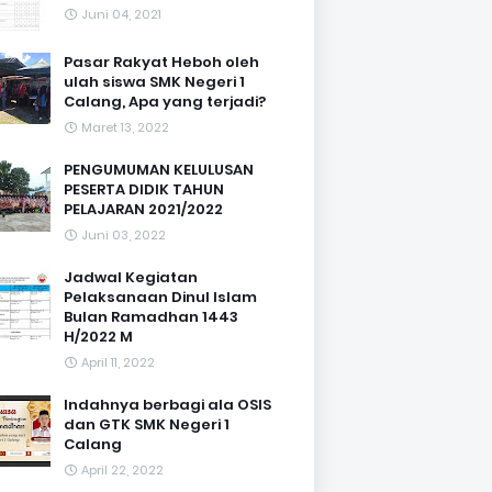
Juni 04, 2021
Pasar Rakyat Heboh oleh
ulah siswa SMK Negeri 1
Calang, Apa yang terjadi?
Maret 13, 2022
PENGUMUMAN KELULUSAN
PESERTA DIDIK TAHUN
PELAJARAN 2021/2022
Juni 03, 2022
Jadwal Kegiatan
Pelaksanaan Dinul Islam
Bulan Ramadhan 1443
H/2022 M
April 11, 2022
Indahnya berbagi ala OSIS
dan GTK SMK Negeri 1
Calang
April 22, 2022