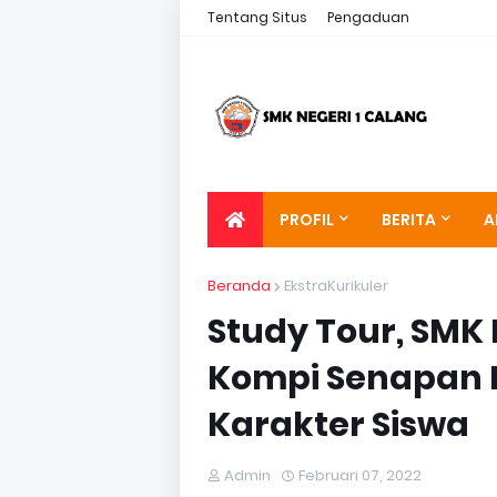
Tentang Situs
Pengaduan
PROFIL
BERITA
A
Beranda
EkstraKurikuler
Study Tour, SMK 
Kompi Senapan 
Karakter Siswa
Admin
Februari 07, 2022