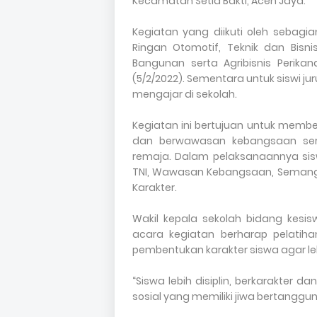
Kecamatan Setia Bakti, Aceh Jaya.
Kegiatan yang diikuti oleh sebagia
Ringan Otomotif, Teknik dan Bisn
Bangunan serta Agribisnis Perika
(5/2/2022). Sementara untuk siswi j
mengajar di sekolah.
Kegiatan ini bertujuan untuk membent
dan berwawasan kebangsaan sert
remaja. Dalam pelaksanaannya sisw
TNI, Wawasan Kebangsaan, Semanga
Karakter.
Wakil kepala sekolah bidang kesis
acara kegiatan berharap pelatih
pembentukan karakter siswa agar lebi
“Siswa lebih disiplin, berkarakter 
sosial yang memiliki jiwa bertanggu