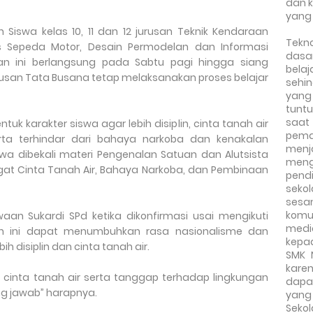
dan 
yang
n Siswa kelas 10, 11 dan 12 jurusan Teknik Kendaraan
Tekn
is Sepeda Motor, Desain Permodelan dan Informasi
dasa
nan ini berlangsung pada Sabtu pagi hingga siang
bela
urusan Tata Busana tetap melaksanakan proses belajar
sehi
yang
tuntu
saat
uk karakter siswa agar lebih disiplin, cinta tanah air
pem
a terhindar dari bahaya narkoba dan kenakalan
menj
a dibekali materi Pengenalan Satuan dan Alutsista
meng
t Cinta Tanah Air, Bahaya Narkoba, dan Pembinaan
pend
seko
sesa
komu
waan Sukardi SPd ketika dikonfirmasi usai mengikuti
medi
an ini dapat menumbuhkan rasa nasionalisme dan
kepa
h disiplin dan cinta tanah air.
SMK 
kare
dan cinta tanah air serta tanggap terhadap lingkungan
dapa
ng jawab” harapnya.
yang
Seko