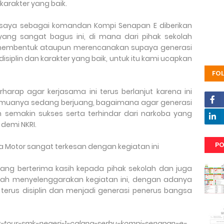
n karakter yang baik.
, saya sebagai komandan Kompi Senapan E diberikan
ang sangat bagus ini, di mana dari pihak sekolah
membentuk ataupun merencanakan supaya generasi
disiplin dan karakter yang baik, untuk itu kami ucapkan
FO
harap agar kerjasama ini terus berlanjut karena ini
semuanya sedang berjuang, bagaimana agar generasi
semakin sukses serta terhindar dari narkoba yang
 demi NKRI.
PO
da Motor sangat terkesan dengan kegiatan ini
alang berterima kasih kepada pihak sekolah dan juga
elah menyelenggarakan kegiatan ini, dengan adanya
k terus disiplin dan menjadi generasi penerus bangsa
udy-tour-smk-negeri-1-calang-serbu-kompi-senapan-e-