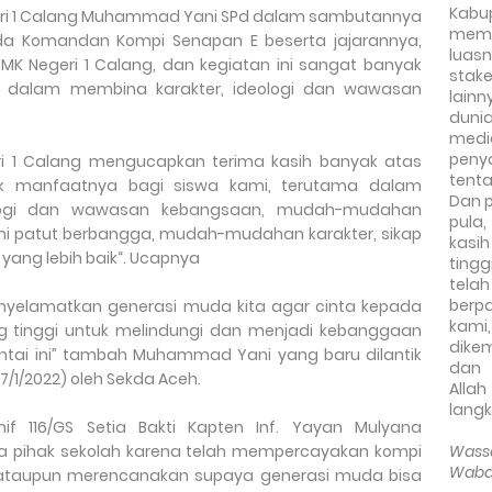
Kabu
eri 1 Calang Muhammad Yani SPd dalam sambutannya
memb
a Komandan Kompi Senapan E beserta jajarannya,
luas
K Negeri 1 Calang, dan kegiatan ini sangat banyak
stak
 dalam membina karakter, ideologi dan wawasan
lainn
duni
med
peny
eri 1 Calang mengucapkan terima kasih banyak atas
tenta
ak manfaatnya bagi siswa kami, terutama dalam
Dan 
ologi dan wawasan kebangsaan, mudah-mudahan
pula
kami patut berbangga, mudah-mudahan karakter, sikap
kasi
 yang lebih baik“. Ucapnya
ting
tel
berp
yelamatkan generasi muda kita agar cinta kepada
kam
g tinggi untuk melindungi dan menjadi kebanggaan
dike
ntai ini” tambah Muhammad Yani yang baru dilantik
dan 
7/1/2022) oleh Sekda Aceh.
Alla
langk
 116/GS Setia Bakti Kapten Inf. Yayan Mulyana
a pihak sekolah karena telah mempercayakan kompi
Wass
Waba
ataupun merencanakan supaya generasi muda bisa