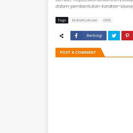
dalam-pembentukan-karakter-siswa
Tags
EkstraKurikuler
OSIS
Berbagi
POST A COMMENT