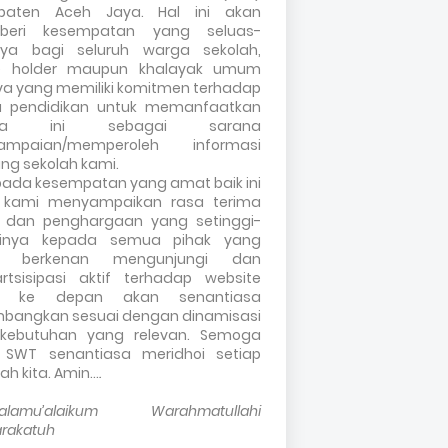
paten Aceh Jaya. Hal ini akan
eri kesempatan yang seluas-
nya bagi seluruh warga sekolah,
e holder maupun khalayak umum
ya yang memiliki komitmen terhadap
a pendidikan untuk memanfaatkan
ia ini sebagai sarana
ampaian/memperoleh informasi
ng sekolah kami.
pada kesempatan yang amat baik ini
, kami menyampaikan rasa terima
h dan penghargaan yang setinggi-
ginya kepada semua pihak yang
ah berkenan mengunjungi dan
artsisipasi aktif terhadap website
i, ke depan akan senantiasa
mbangkan sesuai dengan dinamisasi
kebutuhan yang relevan. Semoga
h SWT senantiasa meridhoi setiap
ah kita. Amin…
.
alamu’alaikum Warahmatullahi
rakatuh